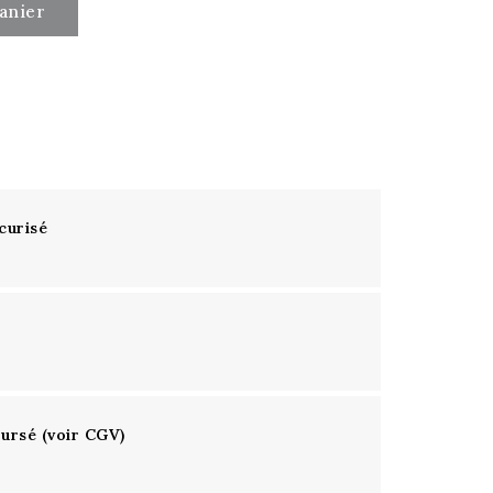
anier
curisé
oursé (voir CGV)