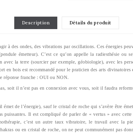
Description
Détails du produit
agir à des ondes, des vibrations par oscillations. Ces énergies peu
endule émetteur). C’est ce qu’on appelle la radiesthésie ou selo
 avec la terre (sourcier par exemple, géobiologie), avec les per
rt en bois est recommandé pour le praticien des arts divinatoires 
 une réponse franche : OUI ou NON.
as, soit il n’est pas en connexion avec vous, soit il faudra reform
(il émet de l’énergie), sauf le cristal de roche qui s’avère être ém
s puissantes. Il est compliqué de parler de « vertus » avec cette 
othérapie, c’est un autre taux vibratoire, le travail avec la p
chakras ou en cristal de roche, on ne peut communément pas donn