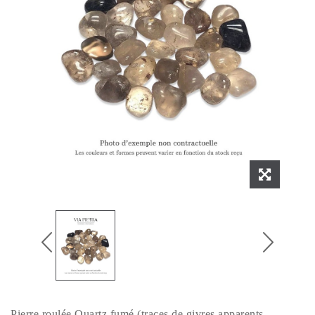
Pierre roulée Quartz fumé (traces de givres apparents