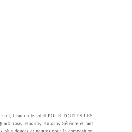
r le sel, l’eau ou le soleil POUR TOUTES LES
artz rose, Fluorite, Kunzite, Sélénite et tant
s plus douces et neutres pour la composition