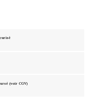
curisé
oursé (voir CGV)