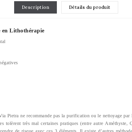
Description
Détails du produit
e en Lithothérapie
tal
négatives
Via Pietra ne recommande pas la purification ou le nettoyage pa
tolèrent très mal certaines pratiques (entre autre Améthyste, Qu
ndre de risque avec ces 3 éléments. Il existe d’autres méthode